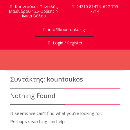
Skip
Κουντούκος Παντελής,
24210 81474, 697 705
to
Μαιάνδρου 125-Θράκης Ν.
7714
Ιωνία Βόλου
content
info@kountoukos.gr
Login / Register
Συντάκτης:
kountoukos
Nothing Found
It seems we can’t find what you’re looking for.
Perhaps searching can help.