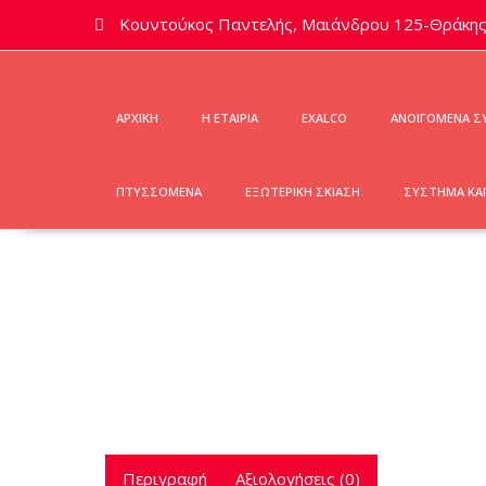
Skip
Κουντούκος Παντελής, Μαιάνδρου 125-Θράκης 
to
content
ΑΡΧΙΚΗ
Η ΕΤΑΙΡΙΑ
EXALCO
ΑΝΟΙΓΟΜΕΝΑ 
ΠΤΥΣΣΟΜΕΝΑ
ΕΞΩΤΕΡΙΚΗ ΣΚΙΑΣΗ
ΣΥΣΤΗΜΑ ΚΑ
Περιγραφή
Αξιολογήσεις (0)