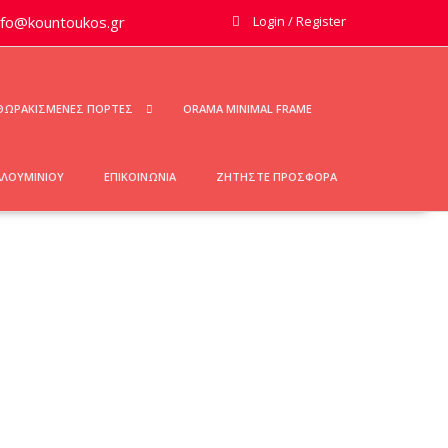
nfo@kountoukos.gr
Login / Register
ΘΩΡΑΚΙΣΜΕΝΕΣ ΠΟΡΤΕΣ
ORAMA MINIMAL FRAME
ΑΛΟΥΜΙΝΙΟΥ
ΕΠΙΚΟΙΝΩΝΙΑ
ΖΗΤΗΣΤΕ ΠΡΟΣΦΟΡΑ