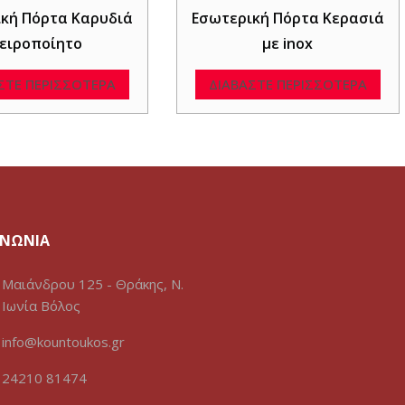
κή Πόρτα Καρυδιά
Εσωτερική Πόρτα Κερασιά
ειροποίητο
με inox
ΣΤΕ ΠΕΡΙΣΣΌΤΕΡΑ
ΔΙΑΒΆΣΤΕ ΠΕΡΙΣΣΌΤΕΡΑ
ΙΝΩΝΙΑ
Μαιάνδρου 125 - Θράκης, Ν.
Ιωνία Βόλος
info@kountoukos.gr
24210 81474