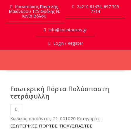
Skip
Κουντούκος Παντελής,
24210 81474, 697 705
to
Μαιάνδρου 125-Θράκης Ν.
7714
Ιωνία Βόλου
content
info@kountoukos.gr
Login / Register
Εσωτερική Πόρτα Πολύσπαστη
τετράφυλλη
Κωδικός προϊόντος:
21-001020
Κατηγορίες:
ΕΣΩΤΕΡΙΚΕΣ ΠΟΡΤΕΣ
,
ΠΟΛΥΣΠΑΣΤΕΣ