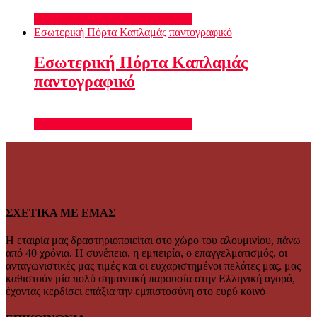
Διαβάστε περισσότερα
Quick View
Εσωτερική Πόρτα Καπλαμάς παντογραφικό
Εσωτερική Πόρτα Καπλαμάς
παντογραφικό
Διαβάστε περισσότερα
Quick View
ΣΧΕΤΙΚΑ ΜΕ ΕΜΑΣ
Η εταιρία μας δραστηριοποιείται στο χώρο του αλουμινίου, πάνω
από 40 χρόνια. Η συνέπεια, η εμπειρία, ο επαγγελματισμός, οι
ανταγωνιστικές μας τιμές και οι ευχαριστημένοι πελάτες μας, μας
καθιστούν μία πολύ σημαντική παρουσία στην Ελληνική αγορά,
έχοντας κερδίσει επάξια την εμπιστοσύνη στο ευρύ κοινό