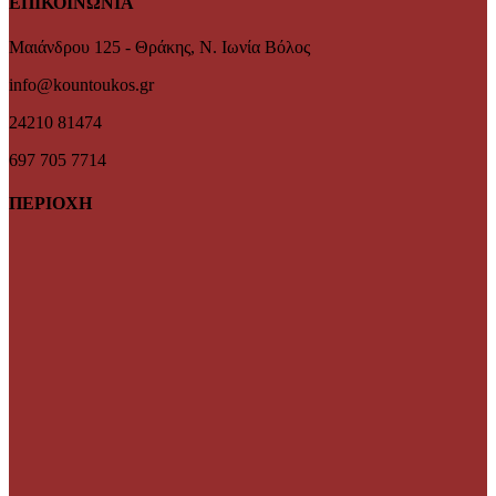
ΕΠΙΚΟΙΝΩΝΙΑ
Μαιάνδρου 125 - Θράκης, Ν. Ιωνία Βόλος
info@kountoukos.gr
24210 81474
697 705 7714
ΠΕΡΙΟΧΗ