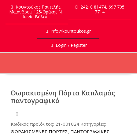
Skip
Κουντούκος Παντελής,
24210 81474, 697 705
to
Μαιάνδρου 125-Θράκης Ν.
7714
Ιωνία Βόλου
content
info@kountoukos.gr
Login / Register
Θωρακισμένη Πόρτα Καπλαμάς
παντογραφικό
Κωδικός προϊόντος:
21-001024
Κατηγορίες:
ΘΩΡΑΚΙΣΜΕΝΕΣ ΠΟΡΤΕΣ
,
ΠΑΝΤΟΓΡΑΦΙΚΕΣ